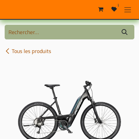
Se rendre au contenu
0
Tous les produits