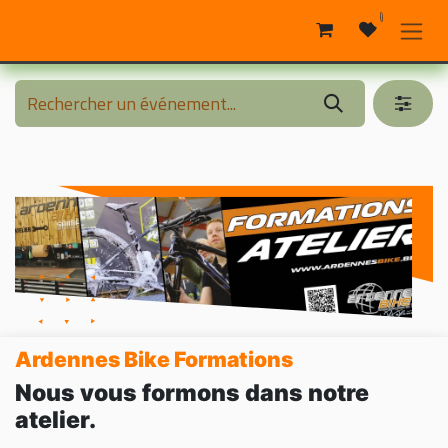
Se rendre au contenu
0
Ardennes Bike Formations
Nous vous formons dans notre
atelier.