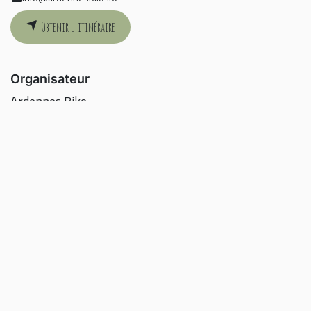
Obtenir l'itinéraire
Organisateur
Ardennes Bike
+32 87 26 64 32
info@ardennesbike.be
Partager
Découvrez ce que les gens voient et disent à propos de
cet événement et rejoignez la conversation.